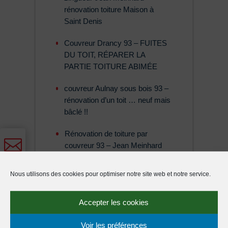
rénovation toiture Maison à
Saint Denis
Couvreur Drancy 93 – FUITES
DU TOIT, RÉPARER LA
PARTIE TOITURE ABIMÉE
couvreur Aulnay sous bois 93 –
rénovation d’un toit … neuf mais
bâclé !!
Rénovation de toiture par

couvreur 93 – Jean Meinhard

Nous utilisons des cookies pour optimiser notre site web et notre service.

ARCHIVES
Accepter les cookies
Voir les préférences
Archives