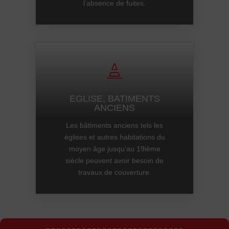
l’absence de fuites.

EGLISE, BATIMENTS
ANCIENS
Les bâtiments anciens tels les
églises et autres habitations du
moyen âge jusqu’au 19ième
siècle peuvent avoir besoin de
travaux de couverture.