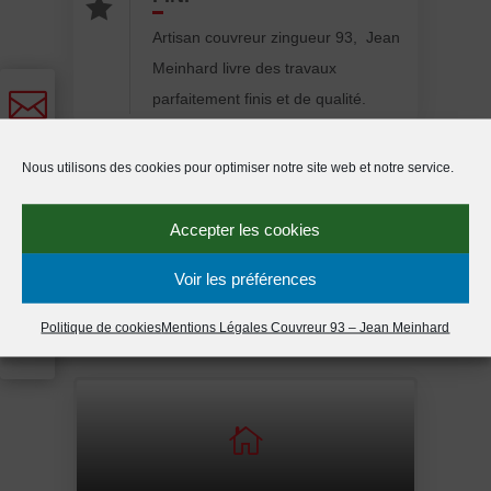

Artisan couvreur zingueur 93, Jean
Meinhard livre des travaux

parfaitement finis et de qualité.

Nous utilisons des cookies pour optimiser notre site web et notre service.

Accepter les cookies
JEAN MEINHARD COUVREUR 93
BASÉ À DRANCY INTERVIENT

Voir les préférences
SUR :
Politique de cookies
Mentions Légales Couvreur 93 – Jean Meinhard
