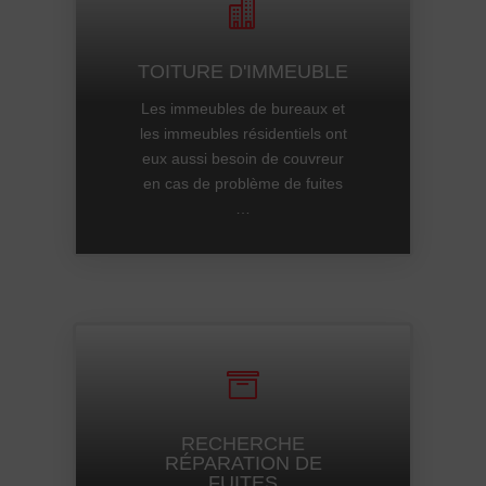

TOITURE D'IMMEUBLE
Les immeubles de bureaux et
les immeubles résidentiels ont
eux aussi besoin de couvreur
en cas de problème de fuites
…

RECHERCHE
RÉPARATION DE
FUITES