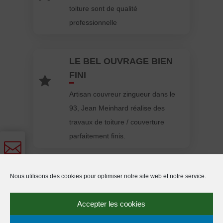
toiture sont de qualité
professionnelle
LE BEL OUVRAGE BIEN
FINI

Artisan couvreur zingueur dans le
93, Jean Meinhard réalise des
travaux de toiture / couverture
parfaitement finis.


Nous utilisons des cookies pour optimiser notre site web et notre service.

JEAN MEINHARD COUVREUR 93
Accepter les cookies
BASÉ À DRANCY INTERVIENT
SUR :