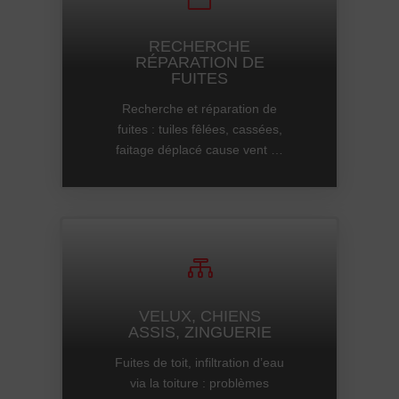
RECHERCHE
RÉPARATION DE
FUITES
Recherche et réparation de
fuites : tuiles fêlées, cassées,
faitage déplacé cause vent …

VELUX, CHIENS
ASSIS, ZINGUERIE
Fuites de toit, infiltration d’eau
via la toiture : problèmes