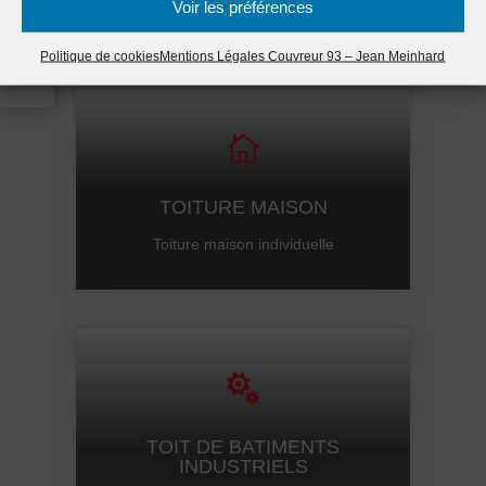

Voir les préférences
Politique de cookies
Mentions Légales Couvreur 93 – Jean Meinhard

TOITURE MAISON
Toiture maison individuelle

TOIT DE BATIMENTS
INDUSTRIELS